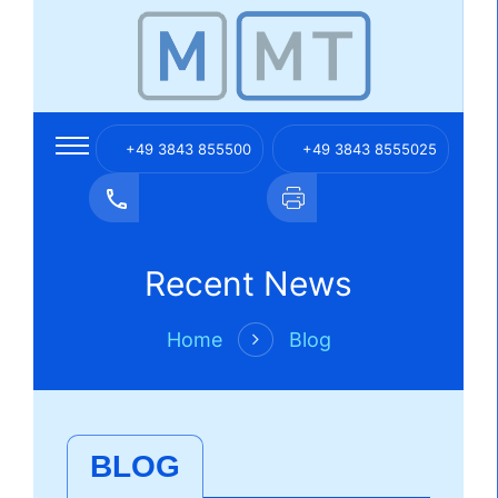
+49 3843 855500
+49 3843 8555025
ÜBER UNS
Recent News
LEISTUNGEN
Home
Blog

KONTAKT
IMPRESSUM
BLOG